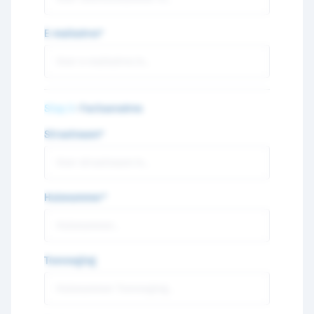
E-mailadres*
Stap 3
- Factuuradres
Straatnaam*
Huisnummer*
Toevoeging