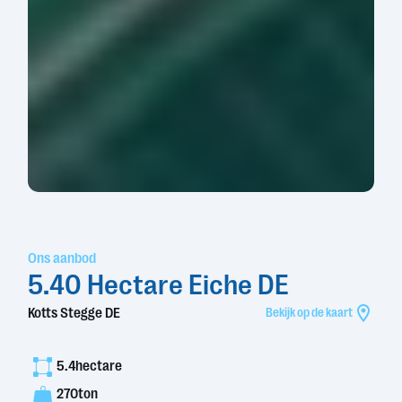
Ons aanbod
5.40 Hectare Eiche DE
Kotts Stegge DE
Bekijk op de kaart
5.4
hectare
270
ton