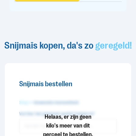
Snijmaïs kopen, da's zo
geregeld!
Snijmais bestellen
Stap 1
- Gewenste hoeveelheid
Vul hier het gewenst aantal tonnen in*
Helaas, er zijn geen
kilo's meer van dit
perceel te bestellen.