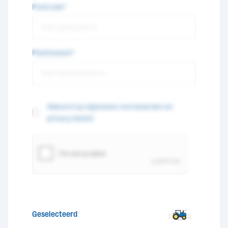
Postcode*
Plaatsnaam*
Akkoord op algemene voorwaarden en
privacy beleid
Geselecteerd