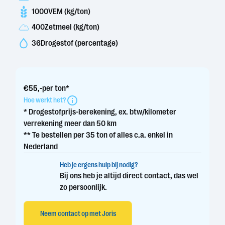
1000
VEM (kg/ton)
400
Zetmeel (kg/ton)
36
Drogestof (percentage)
€
55
,-
per ton*
Hoe werkt het?
* Drogestofprijs-berekening, ex. btw/kilometer
verrekening meer dan 50 km
** Te bestellen per 35 ton of alles c.a. enkel in
Nederland
Heb je ergens hulp bij nodig?
Bij ons heb je altijd direct contact, das wel
zo persoonlijk.
Neem contact op met Joris