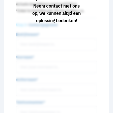
Actuele beschikbare voorraad
270
ton
Neem contact met ons
*Enkel te bestellen per 35 ton of alles c.a.
op, we kunnen altijd een
oplossing bedenken!
Stap 2
- Contactgegevens
Bedrijfsnaam*
Voornaam*
Achternaam*
Telefoonnummer*