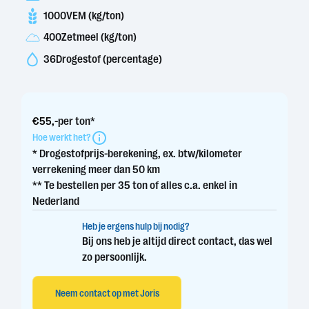
1000
VEM (kg/ton)
400
Zetmeel (kg/ton)
36
Drogestof (percentage)
€
55
,-
per ton*
Hoe werkt het?
* Drogestofprijs-berekening, ex. btw/kilometer
verrekening meer dan 50 km
** Te bestellen per 35 ton of alles c.a. enkel in
Nederland
Heb je ergens hulp bij nodig?
Bij ons heb je altijd direct contact, das wel
zo persoonlijk.
Neem contact op met Joris