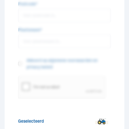
Postcode*
Plaatsnaam*
Akkoord op algemene voorwaarden en
privacy beleid
Geselecteerd