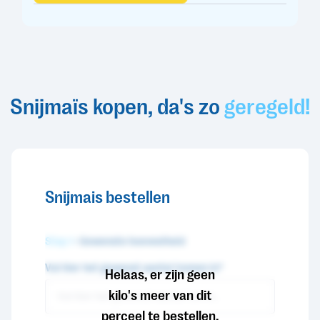
Snijmaïs kopen, da's zo
geregeld!
Snijmais bestellen
Stap 1
- Gewenste hoeveelheid
Vul hier het gewenst aantal tonnen in*
Helaas, er zijn geen
kilo's meer van dit
perceel te bestellen.