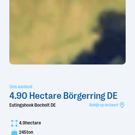
Ons aanbod
4.90 Hectare Börgerring DE
Eutingshook Bocholt DE
Bekijk op de kaart
4.9
hectare
245
ton