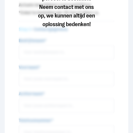
Actuele beschikbare voorraad
245
ton
Neem contact met ons
*Enkel te bestellen per 35 ton of alles c.a.
op, we kunnen altijd een
oplossing bedenken!
Stap 2
- Contactgegevens
Bedrijfsnaam*
Voornaam*
Achternaam*
Telefoonnummer*