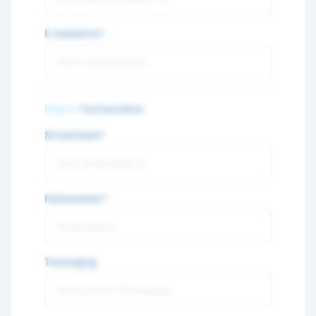
E-mailadres*
Stap 3
- Factuuradres
Straatnaam*
Huisnummer*
Toevoeging