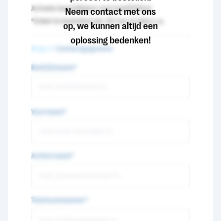
Actuele beschikbare voorraad
200
ton
Neem contact met ons
*Enkel te bestellen per 35 ton of alles c.a.
op, we kunnen altijd een
oplossing bedenken!
Stap 2
- Contactgegevens
Bedrijfsnaam*
Voornaam*
Achternaam*
Telefoonnummer*