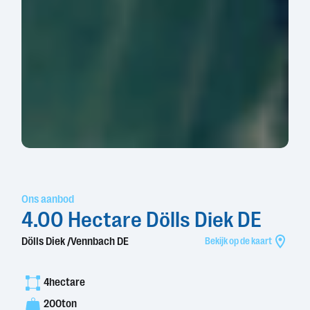
Ons aanbod
4.00 Hectare Dölls Diek DE
Dölls Diek /Vennbach DE
Bekijk op de kaart
4
hectare
200
ton