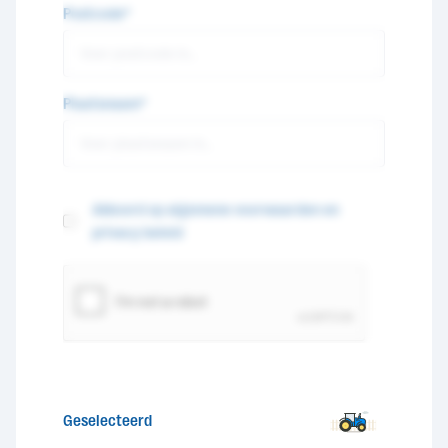
Postcode*
Plaatsnaam*
Akkoord op algemene voorwaarden en
privacy beleid
Geselecteerd