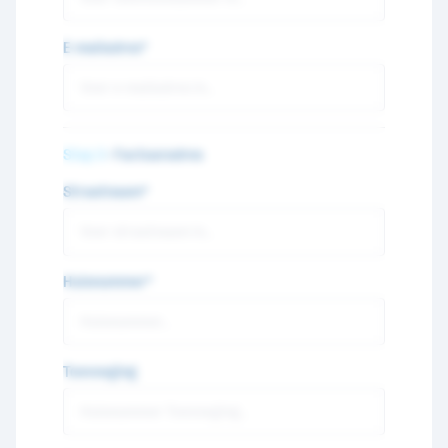
E-mailadres*
Stap 3
- Factuuradres
Straatnaam*
Huisnummer*
Toevoeging