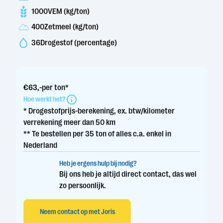
1000
VEM (kg/ton)
400
Zetmeel (kg/ton)
36
Drogestof (percentage)
€
63
,-
per ton*
Hoe werkt het?
* Drogestofprijs-berekening, ex. btw/kilometer
verrekening meer dan 50 km
** Te bestellen per 35 ton of alles c.a. enkel in
Nederland
Heb je ergens hulp bij nodig?
Bij ons heb je altijd direct contact, das wel
zo persoonlijk.
Neem contact op met Joris