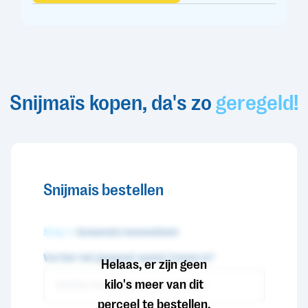
Snijmaïs kopen, da's zo
geregeld!
Snijmais bestellen
Stap 1
- Gewenste hoeveelheid
Vul hier het gewenst aantal tonnen in*
Helaas, er zijn geen
kilo's meer van dit
perceel te bestellen.