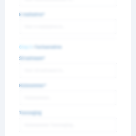
E-mailadres*
Stap 3
- Factuuradres
Straatnaam*
Huisnummer*
Toevoeging