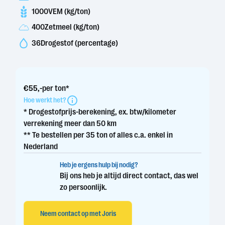
1000
VEM (kg/ton)
400
Zetmeel (kg/ton)
36
Drogestof (percentage)
€
55
,-
per ton*
Hoe werkt het?
* Drogestofprijs-berekening, ex. btw/kilometer
verrekening meer dan 50 km
** Te bestellen per 35 ton of alles c.a. enkel in
Nederland
Heb je ergens hulp bij nodig?
Bij ons heb je altijd direct contact, das wel
zo persoonlijk.
Neem contact op met Joris