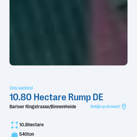
Ons aanbod
10.80 Hectare Rump DE
Barloer Ringstrasse/BinnenHeide
Bekijk op de kaart
10.8
hectare
540
ton