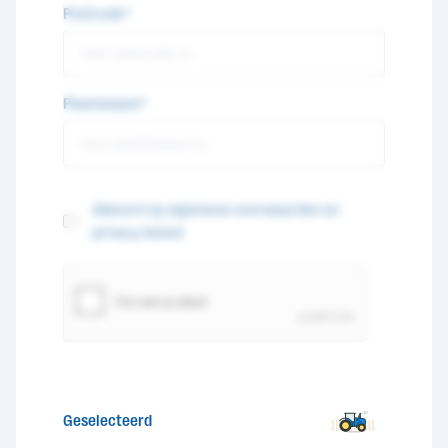
Postcode*
Plaatsnaam*
Akkoord op algemene voorwaarden en
privacy beleid
Geselecteerd