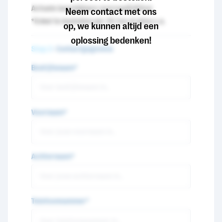
Actuele beschikbare voorraad
540
ton
Neem contact met ons
*Enkel te bestellen per 35 ton of alles c.a.
op, we kunnen altijd een
oplossing bedenken!
Stap 2
- Contactgegevens
Bedrijfsnaam*
Voornaam*
Achternaam*
Telefoonnummer*