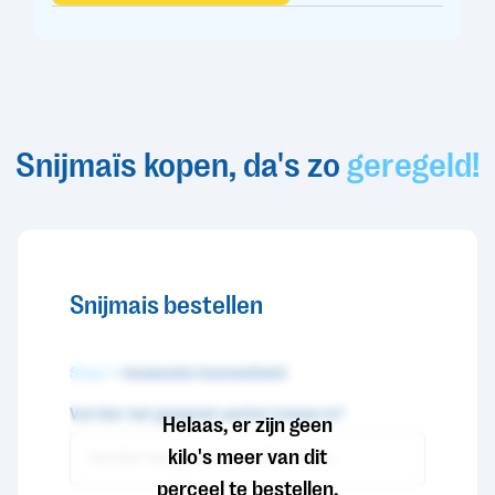
Snijmaïs kopen, da's zo
geregeld!
Snijmais bestellen
Stap 1
- Gewenste hoeveelheid
Vul hier het gewenst aantal tonnen in*
Helaas, er zijn geen
kilo's meer van dit
perceel te bestellen.