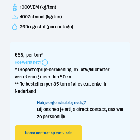
1000
VEM (kg/ton)
400
Zetmeel (kg/ton)
36
Drogestof (percentage)
€
55
,-
per ton*
Hoe werkt het?
* Drogestofprijs-berekening, ex. btw/kilometer
verrekening meer dan 50 km
** Te bestellen per 35 ton of alles c.a. enkel in
Nederland
Heb je ergens hulp bij nodig?
Bij ons heb je altijd direct contact, das wel
zo persoonlijk.
Neem contact op met Joris