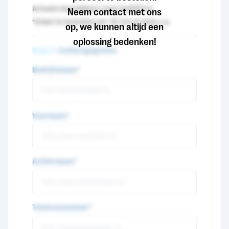
Actuele beschikbare voorraad
55
ton
Neem contact met ons
*Enkel te bestellen per 35 ton of alles c.a.
op, we kunnen altijd een
oplossing bedenken!
Stap 2
- Contactgegevens
Bedrijfsnaam*
Voornaam*
Achternaam*
Telefoonnummer*