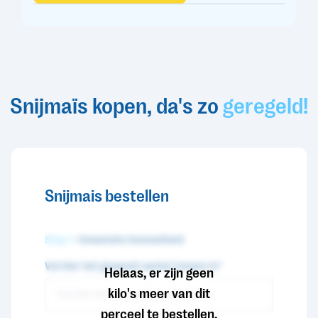
Snijmaïs kopen, da's zo
geregeld!
Snijmais bestellen
Stap 1
- Gewenste hoeveelheid
Vul hier het gewenst aantal tonnen in*
Helaas, er zijn geen
kilo's meer van dit
perceel te bestellen.