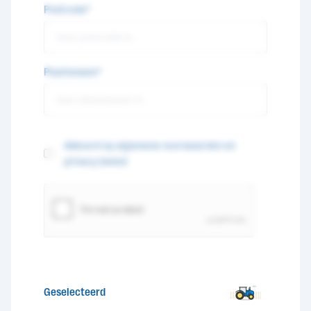
Postcode*
Plaatsnaam*
Akkoord op algemene voorwaarden en
privacy beleid
Geselecteerd