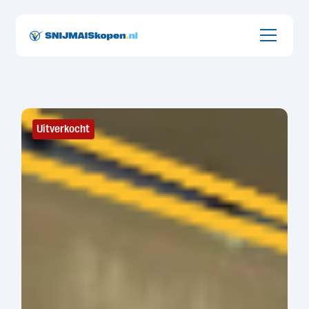
Onderdeel van Groot Zevert uit de Achterhoek
Uitverkocht