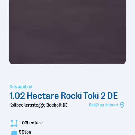
Ons aanbod
1.02 Hectare Rocki Toki 2 DE
Kollbeckersstegge Bocholt DE
Bekijk op de kaart
1.02
hectare
55
ton