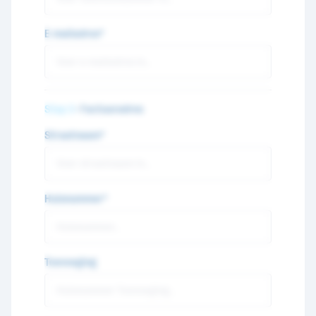
E-mailadres*
Stap 3
- Factuuradres
Straatnaam*
Huisnummer*
Toevoeging